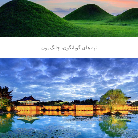
تپه های گوبانگون، چانگ یون