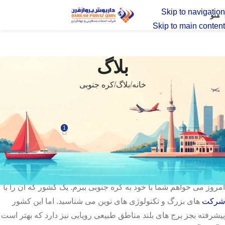
Skip to navigation
منو
Skip to main content
بلاگ
خانه
بلاگ
کره جنوبی
کره جنوبی
دیدنی های کره جنوبی
1
ادمین
فعال نوامبر 6, 2016
جاذبه های گردشگری کره جنوبی
امروز می خواهم شما با خود به کره جنوبی ببرم. یک کشور که آن را با
شرکت
های بزرگ و تکنولوژی های نوین می شناسید. اما این کشور
پیشرفته بجز برج های بلند مناطق طبیعی رویایی نیز دارد که بهتر است