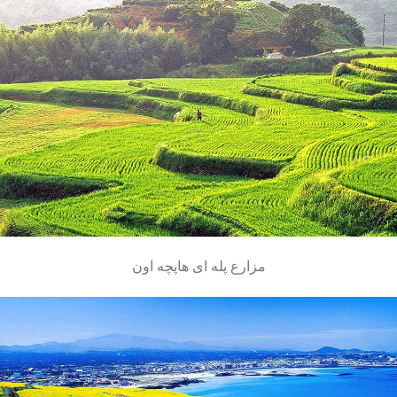
مزارع پله ای هاپچه اون