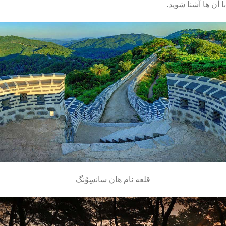
با آن ها آشنا شوید.
قلعه نام هان سانسِوُنگ