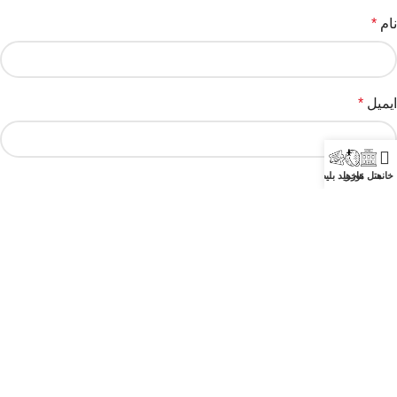
نام
*
ایمیل
*
خانه
هتل ها
تورها
خرید بلیط
وب‌ سایت
ذخیره نام، ایمیل و وبسایت من در مرورگر برای زمانی که دوباره
دیدگاهی می‌نویسم.
تلفن: 57856-021
تهران، خیابان سهروردی شمالی، خرمشهر، خیابان