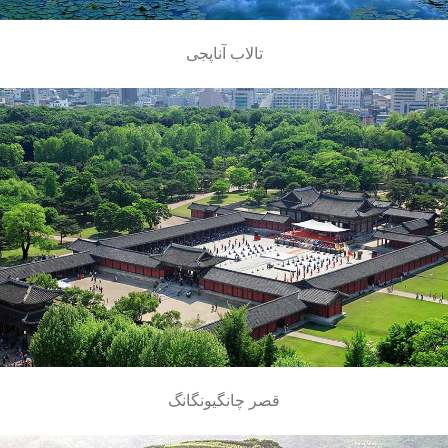
تالاب آناپجی
قصر چانگیونگانگ