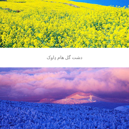
دشت گل هام دِاوک